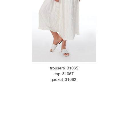
trousers 31205
trousers 31053
top 31199
top 31140
trousers 31065
top 31067
jacket 31062